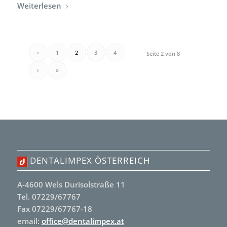
Weiterlesen
‹
1
2
3
4
Seite 2 von 8
›
»
DENTALIMPEX ÖSTERREICH
A-4600 Wels Durisolstraße 11
Tel. 07229/67767
Fax 07229/67767-18
email:
office@dentalimpex.at